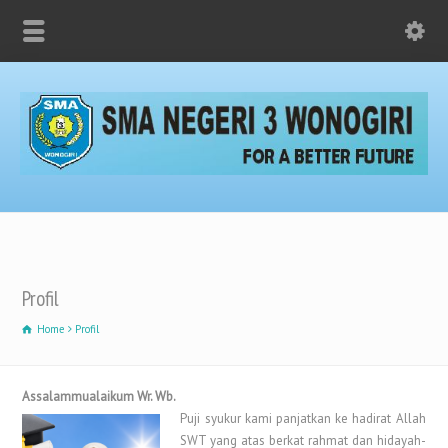
Profil
Home
Profil
Assalammualaikum Wr. Wb.
Puji syukur kami panjatkan ke hadirat Allah
SWT yang atas berkat rahmat dan hidayah-