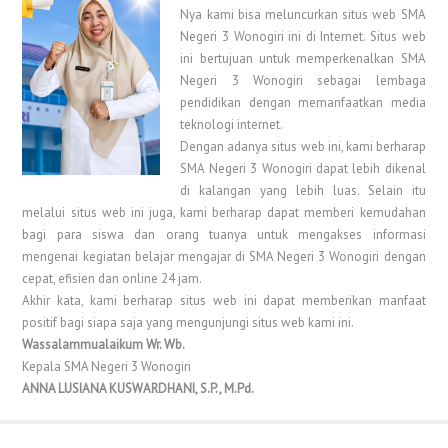
Nya kami bisa meluncurkan situs web SMA
Negeri 3 Wonogiri ini di Internet. Situs web
ini bertujuan untuk memperkenalkan SMA
Negeri 3 Wonogiri sebagai lembaga
pendidikan dengan memanfaatkan media
teknologi internet.
Dengan adanya situs web ini, kami berharap
SMA Negeri 3 Wonogiri dapat lebih dikenal
di kalangan yang lebih luas. Selain itu
melalui situs web ini juga, kami berharap dapat memberi kemudahan
bagi para siswa dan orang tuanya untuk mengakses informasi
mengenai kegiatan belajar mengajar di SMA Negeri 3 Wonogiri dengan
cepat, efisien dan online 24 jam.
Akhir kata, kami berharap situs web ini dapat memberikan manfaat
positif bagi siapa saja yang mengunjungi situs web kami ini.
Wassalammualaikum Wr. Wb.
Kepala SMA Negeri 3 Wonogiri
ANNA LUSIANA KUSWARDHANI, S.P., M.Pd.