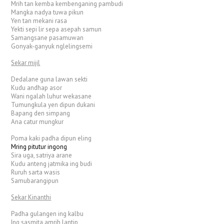
Mrih tan kemba kembenganing pambudi
Mangka nadya tuwa pikun
Yen tan mekani rasa
Yekti sepi lir sepa asepah samun
Samangsane pasamuwan
Gonyak-ganyuk nglelingsemi
Sekar mijil
Dedalane guna lawan sekti
Kudu andhap asor
Wani ngalah luhur wekasane
Tumungkula yen dipun dukani
Bapang den simpang
Ana catur mungkur
Poma kaki padha dipun eling
Mring pitutur ingong
Sira uga, satriya arane
Kudu anteng jatmika ing budi
Ruruh sarta wasis
Samubarangipun
Sekar Kinanthi
Padha gulangen ing kalbu
Ing sasmita amrih lantip