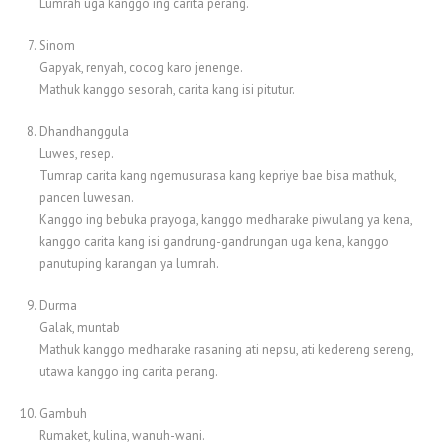
Lumrah uga kanggo ing carita perang.
Sinom
Gapyak, renyah, cocog karo jenenge.
Mathuk kanggo sesorah, carita kang isi pitutur.
Dhandhanggula
Luwes, resep.
Tumrap carita kang ngemusurasa kang kepriye bae bisa mathuk,
pancen luwesan.
Kanggo ing bebuka prayoga, kanggo medharake piwulang ya kena,
kanggo carita kang isi gandrung-gandrungan uga kena, kanggo
panutuping karangan ya lumrah.
Durma
Galak, muntab
Mathuk kanggo medharake rasaning ati nepsu, ati kedereng sereng,
utawa kanggo ing carita perang.
Gambuh
Rumaket, kulina, wanuh-wani.