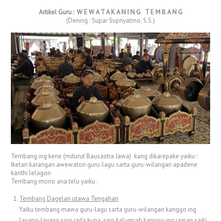
Artikel Guru : W E W A T A K A N I N G T E M B A N G
(Dening : Supar Supriyatmo, S.S.)
Tembang ing kene (miturut Bausastra Jawa) kang dikarepake yaiku :
Iketan karangan awewaton guru-lagu sarta guru-wilangan apadene
kanthi lelagon
Tembang mono ana telu yaiku :
Tembang Dagelan utawa Tengahan
Yaiku tembang mawa guru-lagu sarta guru-wilangan kanggo ing
layang-layang sing rada kuna, sing kalumrah kanggo ing jaman saiki