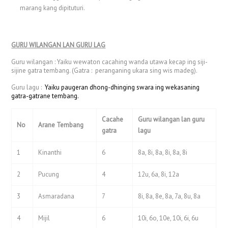
marang kang dipituturi.
GURU WILANGAN LAN GURU LAG
Guru wilangan : Yaiku wewaton cacahing wanda utawa kecap ing siji-
sijine gatra tembang. (Gatra : peranganing ukara sing wis madeg).
Guru lagu :
Yaiku paugeran dhong-dhinging swara ing wekasaning
gatra-gatrane tembang.
Cacahe
Guru wilangan lan guru
No
Arane Tembang
gatra
lagu
1
Kinanthi
6
8a, 8i, 8a, 8i, 8a, 8i
2
Pucung
4
12u, 6a, 8i, 12a
3
Asmaradana
7
8i, 8a, 8e, 8a, 7a, 8u, 8a
4
Mijil
6
10i, 6o, 10e, 10i, 6i, 6u