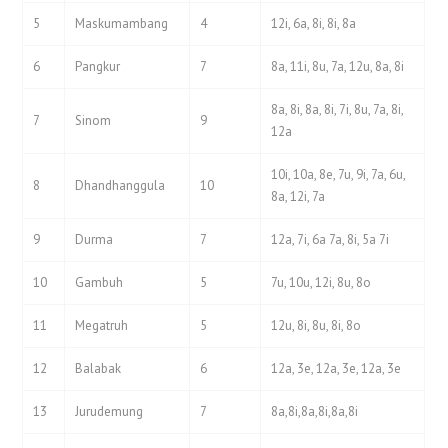
5
Maskumambang
4
12i, 6a, 8i, 8i, 8a
6
Pangkur
7
8a, 11i, 8u, 7a, 12u, 8a, 8i
8a, 8i, 8a, 8i, 7i, 8u, 7a, 8i,
7
Sinom
9
12a
10i, 10a, 8e, 7u, 9i, 7a, 6u,
8
Dhandhanggula
10
8a, 12i, 7a
9
Durma
7
12a, 7i, 6a 7a, 8i, 5a 7i
10
Gambuh
5
7u, 10u, 12i, 8u, 8o
11
Megatruh
5
12u, 8i, 8u, 8i, 8o
12
Balabak
6
12a, 3e, 12a, 3e, 12a, 3e
13
Jurudemung
7
8a,8i,8a,8i,8a,8i