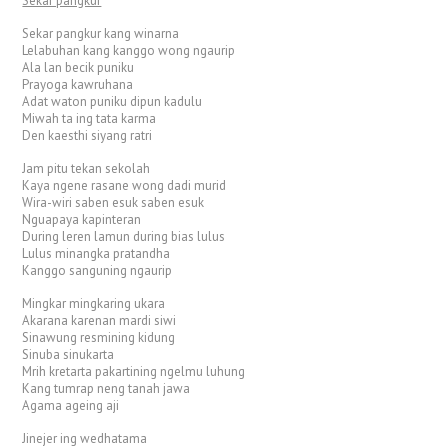
Sekar pangkur
Sekar pangkur kang winarna
Lelabuhan kang kanggo wong ngaurip
Ala lan becik puniku
Prayoga kawruhana
Adat waton puniku dipun kadulu
Miwah ta ing tata karma
Den kaesthi siyang ratri
Jam pitu tekan sekolah
Kaya ngene rasane wong dadi murid
Wira-wiri saben esuk saben esuk
Nguapaya kapinteran
During leren lamun during bias lulus
Lulus minangka pratandha
Kanggo sanguning ngaurip
Mingkar mingkaring ukara
Akarana karenan mardi siwi
Sinawung resmining kidung
Sinuba sinukarta
Mrih kretarta pakartining ngelmu luhung
Kang tumrap neng tanah jawa
Agama ageing aji
Jinejer ing wedhatama