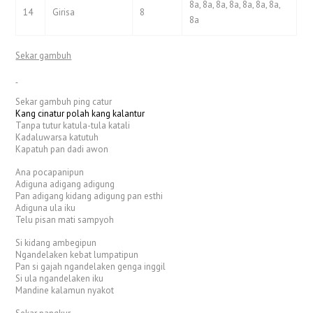
8a, 8a, 8a, 8a, 8a, 8a, 8a,
14
Girisa
8
8a
Sekar gambuh
Sekar gambuh ping catur
Kang cinatur polah kang kalantur
Tanpa tutur katula-tula katali
Kadaluwarsa katutuh
Kapatuh pan dadi awon
Ana pocapanipun
Adiguna adigang adigung
Pan adigang kidang adigung pan esthi
Adiguna ula iku
Telu pisan mati sampyoh
Si kidang ambegipun
Ngandelaken kebat lumpatipun
Pan si gajah ngandelaken genga inggil
Si ula ngandelaken iku
Mandine kalamun nyakot