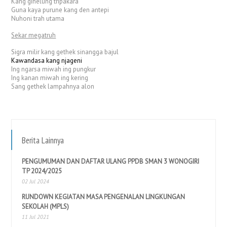
Kang ginelung tripakara
Guna kaya purune kang den antepi
Nuhoni trah utama
Sekar megatruh
Sigra milir kang gethek sinangga bajul
Kawandasa kang njageni
Ing ngarsa miwah ing pungkur
Ing kanan miwah ing kering
Sang gethek lampahnya alon
Berita Lainnya
PENGUMUMAN DAN DAFTAR ULANG PPDB SMAN 3 WONOGIRI
TP 2024/2025
02 Jul 2024
RUNDOWN KEGIATAN MASA PENGENALAN LINGKUNGAN
SEKOLAH (MPLS)
11 Jul 2021