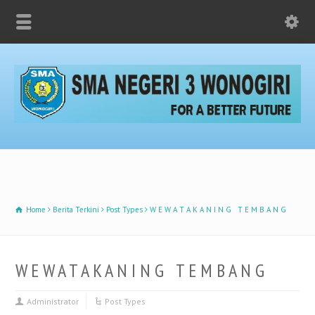
Home
Berita Terkini
Post Types
W E W A T A K A N I N G T E M B A N G
W E W A T A K A N I N G T E M B A N G
Administrator
Post Types