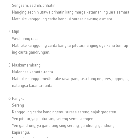
Sengsem, sedhih, prihatin.
Nanging sedhih utawa prihatin kang marga ketaman ing lara asmara.
Mathuke kanggo ing carita kang isi surasa nawung asmara.
Mijil
Wedharing rasa
Mathuke kanggo ing carita kang isi pitutur, nanging uga kena tumrap
ing carita gandrungan.
Maskumambang
Nalangsa karanta-ranta
Mathuke kanggo medharake rasa-pangrasa kang negrees, nggreges,
nalangsa karanta-ranta.
Pangkur
Sereng
Kanggo ing carita kang ngemu surasa sereng, sajak gregeten.
Yen pitutur, ya pitutur sing sereng semu srengen
Yen gandrung, ya gandrung sing sereng, gandrung-gandrung
kapirangu.