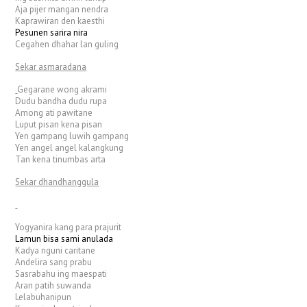
Aja pijer mangan nendra
Kaprawiran den kaesthi
Pesunen sarira nira
Cegahen dhahar lan guling
Sekar asmaradana
Gegarane wong akrami
Dudu bandha dudu rupa
Among ati pawitane
Luput pisan kena pisan
Yen gampang luwih gampang
Yen angel angel kalangkung
Tan kena tinumbas arta
Sekar dhandhanggula
Yogyanira kang para prajurit
Lamun bisa sami anulada
Kadya nguni caritane
Andelira sang prabu
Sasrabahu ing maespati
Aran patih suwanda
Lelabuhanipun