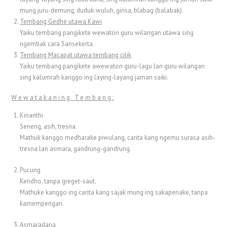
mung juru-demung, duduk-wuluh, girisa, blabag (balabak).
Tembang Gedhe utawa Kawi
Yaiku tembang pangikete wewaton guru wilangan utawa sing
ngembak cara Sansekerta.
Tembang Macapat utawa tembang cilik
Yaiku tembang pangikete awewaton guru-lagu lan guru wilangan
sing kalumrah kanggo ing laying-layang jaman saiki.
W e w a t a k a n i n g T e m b a n g :
Kinanthi
Seneng, asih, tresna.
Mathuk kanggo medharake piwulang, carita kang ngemu surasa asih-
tresna lan asmara, gandrung-gandrung.
Pucung
Kendho, tanpa greget-saut.
Mathuke kanggo ing carita kang sajak mung ing sakapenake, tanpa
kamempengan.
Asmaradana