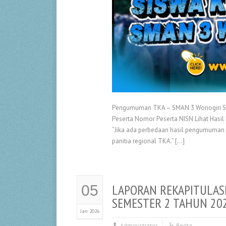
Pengumuman TKA – SMAN 3 Wonogiri SMA
Peserta Nomor Peserta NISN Lihat Hasil 
“Jika ada perbedaan hasil pengumuman 
panitia regional TKA.” […]
LAPORAN REKAPITULAS
05
SEMESTER 2 TAHUN 20
Jan 2026
Administrator
Berita